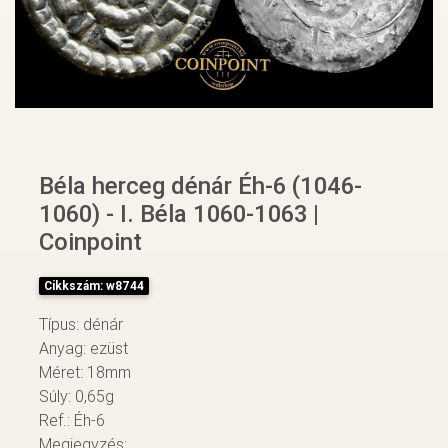
Béla herceg dénár Éh-6 (1046-
1060) - I. Béla 1060-1063 |
Coinpoint
Cikkszám: w8744
Típus: dénár
Anyag: ezüst
Méret: 18mm
Súly: 0,65g
Ref.: Éh-6
Megjegyzés: