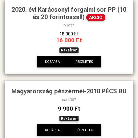
2020. évi Karácsonyi forgalmi sor PP (10
és 20 forintossal!)
AKCIÓ
D1972
18 000 Ft
16 000 Ft
Raktáron
KOSÁRBA
RÉSZLETEK
Magyarország pénzérméi-2010 PÉCS BU
cat4067
9 900 Ft
Raktáron
KOSÁRBA
RÉSZLETEK