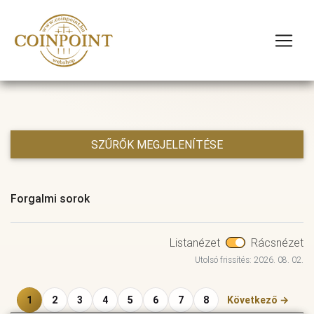
SZŰRŐK MEGJELENÍTÉSE
Forgalmi sorok
Listanézet
Rácsnézet
Utolsó frissítés: 2026. 08. 02.
1
2
3
4
5
6
7
8
Következő →