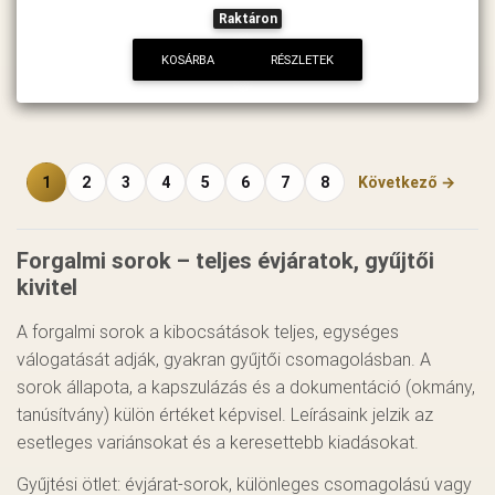
Raktáron
KOSÁRBA
RÉSZLETEK
1
2
3
4
5
6
7
8
Következő →
Forgalmi sorok – teljes évjáratok, gyűjtői
kivitel
A forgalmi sorok a kibocsátások teljes, egységes
válogatását adják, gyakran gyűjtői csomagolásban. A
sorok állapota, a kapszulázás és a dokumentáció (okmány,
tanúsítvány) külön értéket képvisel. Leírásaink jelzik az
esetleges variánsokat és a keresettebb kiadásokat.
Gyűjtési ötlet: évjárat-sorok, különleges csomagolású vagy