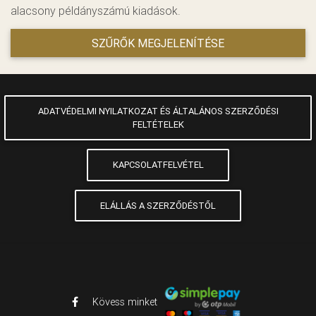
alacsony példányszámú kiadások.
SZŰRŐK MEGJELENÍTÉSE
ADATVÉDELMI NYILATKOZAT ÉS ÁLTALÁNOS SZERZŐDÉSI
FELTÉTELEK
KAPCSOLATFELVÉTEL
ELÁLLÁS A SZERZŐDÉSTŐL
Kövess minket