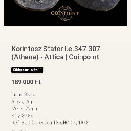
Korintosz Stater i.e.347-307
(Athena) - Attica | Coinpoint
Cikkszám: w9411
189 000 Ft
Típus: Stater
Anyag: Ag
Méret: 22mm
Súly: 8,48g
Ref.: BCD Collection 135; HGC 4, 1848.