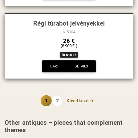
Régi túrabot jelvényekkel
K-5004
26 €
(8 900 Ft)
In stock
CART
DETAILS
1
2
Következő →
Other antiques – pieces that complement
themes