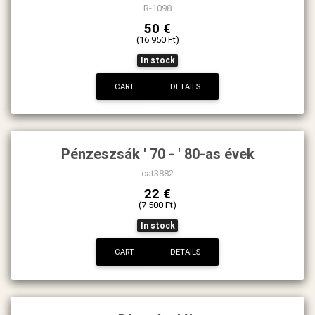
R-1098
50 €
(16 950 Ft)
In stock
CART
DETAILS
Pénzeszsák ' 70 - ' 80-as évek
cat3882
22 €
(7 500 Ft)
In stock
CART
DETAILS