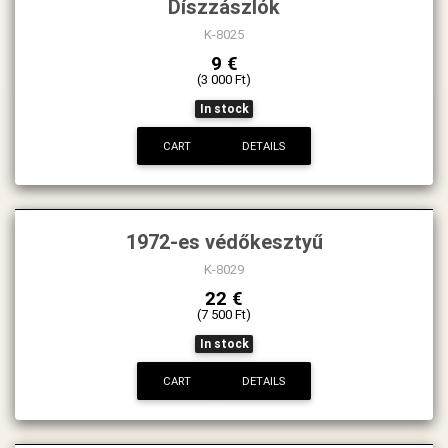
Díszzászlók
K-8025
9 €
(3 000 Ft)
In stock
CART
DETAILS
1972-es védőkesztyű
K-8029
22 €
(7 500 Ft)
In stock
CART
DETAILS