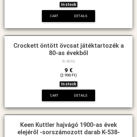
In stock
CART
DETAILS
Crockett öntött övcsat játéktartozék a
80-as évekből
R-5010
9 €
(2 990 Ft)
In stock
CART
DETAILS
Keen Kuttler hajvágó 1900-as évek
elejéről -sorszámozott darab K-538-