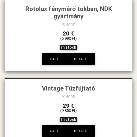
Rotolux fénymérő tokban, NDK
gyártmány
R-5007
20 €
(6 990 Ft)
In stock
CART
DETAILS
Vintage Tűzfújtató
K-5005
29 €
(9 850 Ft)
In stock
CART
DETAILS