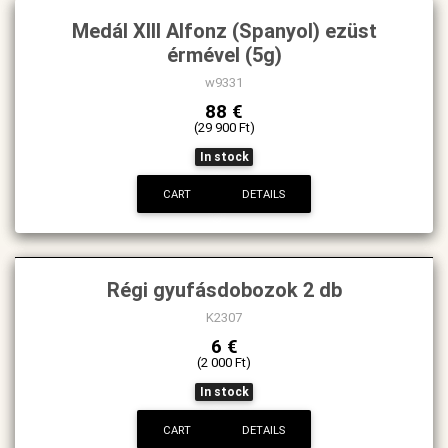
Medál XIII Alfonz (Spanyol) ezüst
érmével (5g)
w9331
88 €
(29 900 Ft)
In stock
CART
DETAILS
Régi gyufásdobozok 2 db
K2307
6 €
(2 000 Ft)
In stock
CART
DETAILS