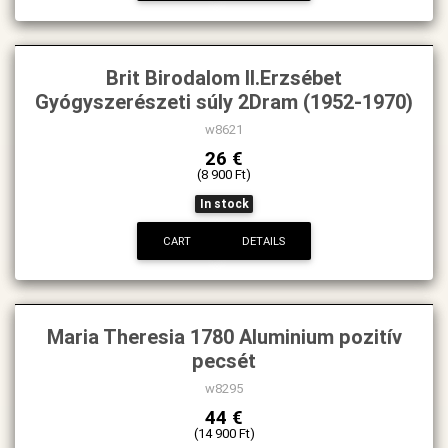
Brit Birodalom II.Erzsébet
Gyógyszerészeti súly 2Dram (1952-1970)
w8621
26 €
(8 900 Ft)
In stock
CART
DETAILS
Maria Theresia 1780 Aluminium pozitív
pecsét
w8295
44 €
(14 900 Ft)