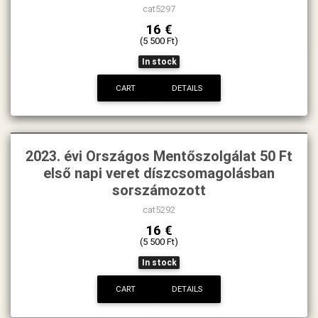
cat5297
16 €
(5 500 Ft)
In stock
CART
DETAILS
2023. évi Országos Mentőszolgálat 50 Ft
első napi veret díszcsomagolásban
sorszámozott
cat5292
16 €
(5 500 Ft)
In stock
CART
DETAILS