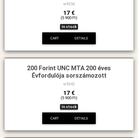
w9356
17 €
(5 900 Ft)
In stock
CART
DETAILS
200 Forint UNC MTA 200 éves
Évfordulója sorszámozott
w9342
17 €
(5 900 Ft)
In stock
CART
DETAILS