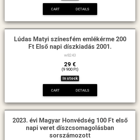
CART
DETAILS
Lúdas Matyi színesfém emlékérme 200
Ft Első napi díszkiadás 2001.
w8243
29 €
(9 900 Ft)
In stock
CART
DETAILS
2023. évi Magyar Honvédség 100 Ft első
napi veret díszcsomagolásban
sorszámozott