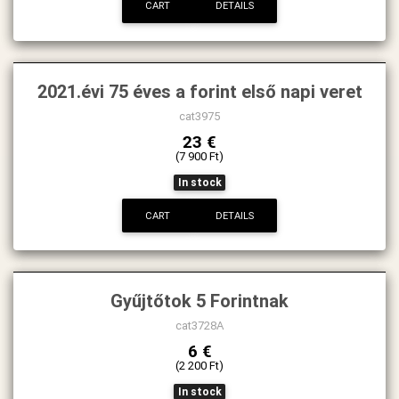
CART
DETAILS
2021.évi 75 éves a forint első napi veret
cat3975
23 €
(7 900 Ft)
In stock
CART
DETAILS
Gyűjtőtok 5 Forintnak
cat3728A
6 €
(2 200 Ft)
In stock