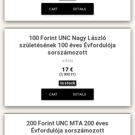
CART
DETAILS
100 Forint UNC Nagy László
születésének 100 éves Évfordulója
sorszámozott
w9343
17 €
(5 900 Ft)
In stock
CART
DETAILS
200 Forint UNC MTA 200 éves
Évfordulója sorszámozott