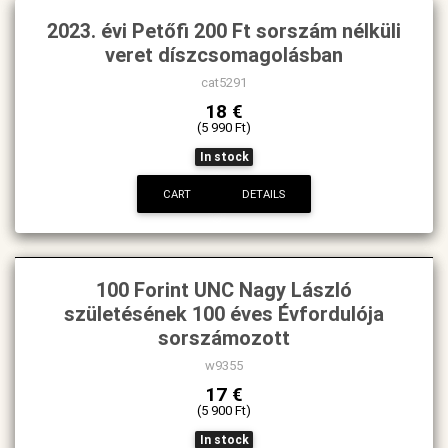
2023. évi Petőfi 200 Ft sorszám nélküli
veret díszcsomagolásban
cat5291
18 €
(5 990 Ft)
In stock
CART
DETAILS
100 Forint UNC Nagy László
születésének 100 éves Évfordulója
sorszámozott
w9355
17 €
(5 900 Ft)
In stock