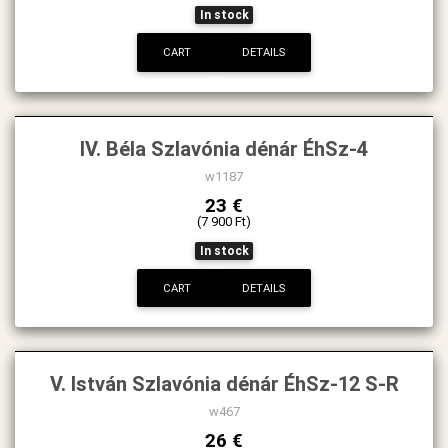
In stock
CART
DETAILS
IV. Béla Szlavónia dénár ÉhSz-4
w1187
23 €
(7 900 Ft)
In stock
CART
DETAILS
V. István Szlavónia dénár ÉhSz-12 S-R
w467
26 €