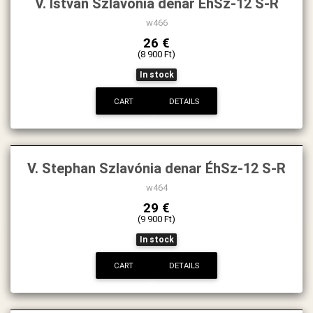
V. István Szlavónia dénár ÉhSz-12 S-R
w466
26 €
(8 900 Ft)
In stock
CART
DETAILS
V. Stephan Szlavónia denar ÉhSz-12 S-R
w464
29 €
(9 900 Ft)
In stock
CART
DETAILS