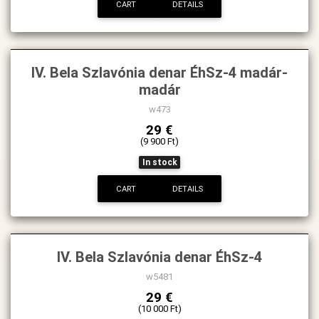
CART
DETAILS
IV. Bela Szlavónia denar ÉhSz-4 madár-
madár
w473
29 €
(9 900 Ft)
In stock
CART
DETAILS
IV. Bela Szlavónia denar ÉhSz-4
w5481
29 €
(10 000 Ft)