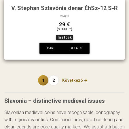
V. Stephan Szlavónia denar ÉhSz-12 S-R
w463
29 €
(9 900 Ft)
In stock
CART
DETAILS
1
2
Következő →
Slavonia – distinctive medieval issues
Slavonian medieval coins have recognisable iconography
with regional varieties. Continuous rims, good centering and
clear legends are core quality markers. We assist attribution