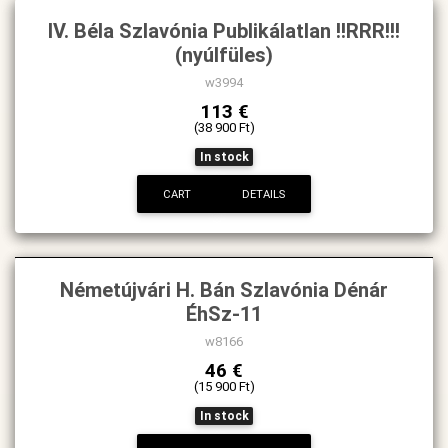
IV. Béla Szlavónia Publikálatlan !!RRR!!!
(nyúlfüles)
w3994
113 €
(38 900 Ft)
In stock
CART
DETAILS
Németújvári H. Bán Szlavónia Dénár
ÉhSz-11
w8166
46 €
(15 900 Ft)
In stock