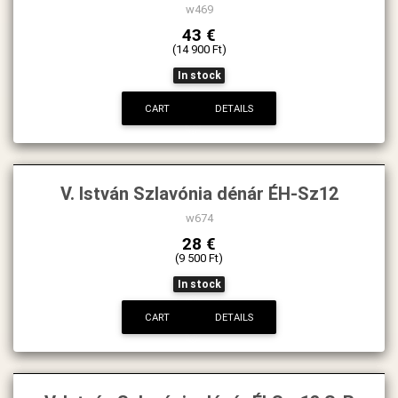
w469
43 €
(14 900 Ft)
In stock
CART
DETAILS
V. István Szlavónia dénár ÉH-Sz12
w674
28 €
(9 500 Ft)
In stock
CART
DETAILS