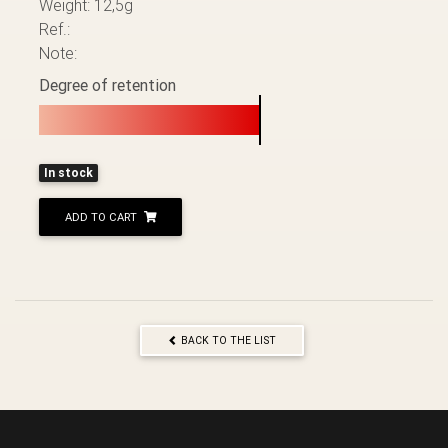
Weight: 12,5g
Ref.:
Note:
Degree of retention
In stock
ADD TO CART
BACK TO THE LIST