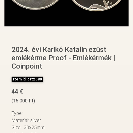
2024. évi Karikó Katalin ezüst
emlékérme Proof - Emlékérmék |
Coinpoint
Item id: cat2680
44 €
(15 000 Ft)
Type:
Material: silver
Size: 30x25mm